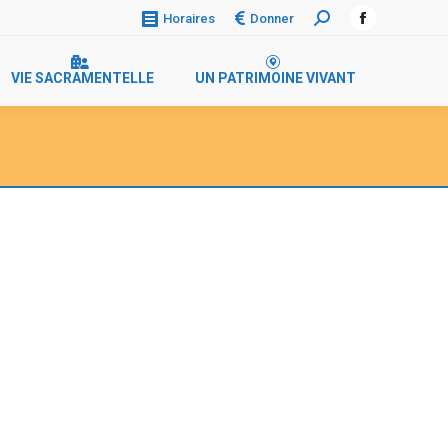
Donner
Horaires
Recherche
Facebook
:
page
VIE SACRAMENTELLE
UN PATRIMOINE VIVANT
opens
in
new
window