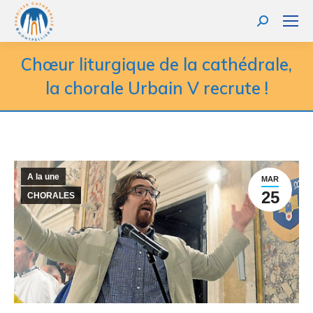
Recherche
:
Chœur liturgique de la cathédrale,
la chorale Urbain V recrute !
A la une
MAR
25
CHORALES