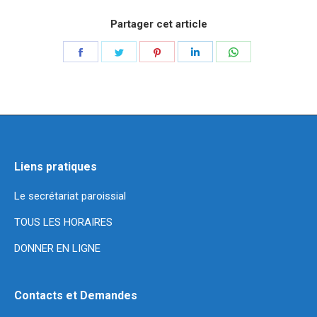
Partager cet article
Partager
Partager
Partager
Partager
Partager
sur
sur
sur
sur
sur
Facebook
Twitter
Pinterest
LinkedIn
WhatsApp
Liens pratiques
Le secrétariat paroissial
TOUS LES HORAIRES
DONNER EN LIGNE
Contacts et Demandes