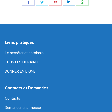
Partager
Partager
Partager
Partager
Partager
sur
sur
sur
sur
sur
Facebook
Twitter
Pinterest
LinkedIn
WhatsApp
Liens pratiques
Le secrétariat paroissial
TOUS LES HORAIRES
DONNER EN LIGNE
Contacts et Demandes
Contacts
Demander une messe