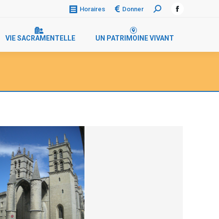
Donner
Horaires
Recherche
Facebook
:
page
VIE SACRAMENTELLE
UN PATRIMOINE VIVANT
opens
in
new
window