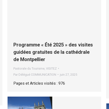
Programme « Été 2025 » des visites
guidées gratuites de la cathédrale
de Montpellier
Pastorale du Tourisme
,
VISITEZ
Par
Délégué COMMUNICATION
juin 27, 2025
Pages et Articles visités : 976