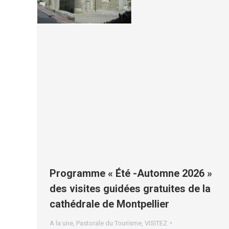
Programme « Été -Automne 2026 »
des visites guidées gratuites de la
cathédrale de Montpellier
A la une
,
Pastorale du Tourisme
,
VISITEZ