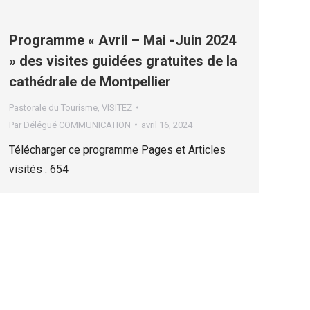
Programme « Avril – Mai -Juin 2024
» des visites guidées gratuites de la
cathédrale de Montpellier
Pastorale du Tourisme
,
VISITEZ
Par
Délégué COMMUNICATION
avril 16, 2024
Télécharger ce programme Pages et Articles
visités : 654