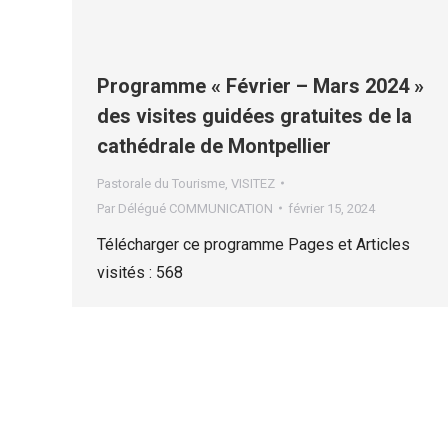
Programme « Février – Mars 2024 »
des visites guidées gratuites de la
cathédrale de Montpellier
Pastorale du Tourisme
,
VISITEZ
Par
Délégué COMMUNICATION
février 15, 2024
Télécharger ce programme Pages et Articles
visités : 568