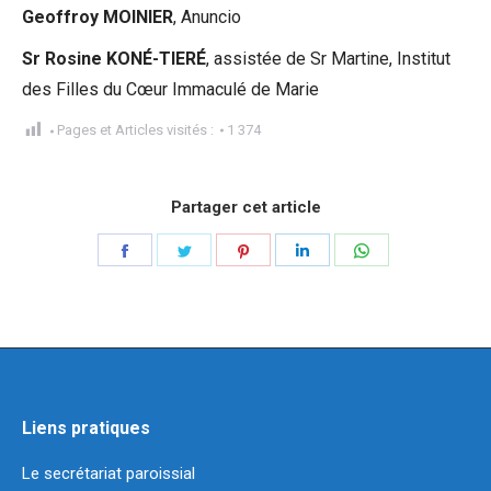
Geoffroy MOINIER
, Anuncio
Sr Rosine KONÉ-TIERÉ
, assistée de Sr Martine, Institut
des Filles du Cœur Immaculé de Marie
Pages et Articles visités :
1 374
Partager cet article
Partager
Partager
Partager
Partager
Partager
sur
sur
sur
sur
sur
Facebook
Twitter
Pinterest
LinkedIn
WhatsApp
Liens pratiques
Le secrétariat paroissial