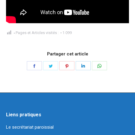
Pages et Articles visités :
1 099
Partager cet article
Partager
Partager
Partager
Partager
Partager
sur
sur
sur
sur
sur
Facebook
Twitter
Pinterest
LinkedIn
WhatsApp
Liens pratiques
Le secrétariat paroissial