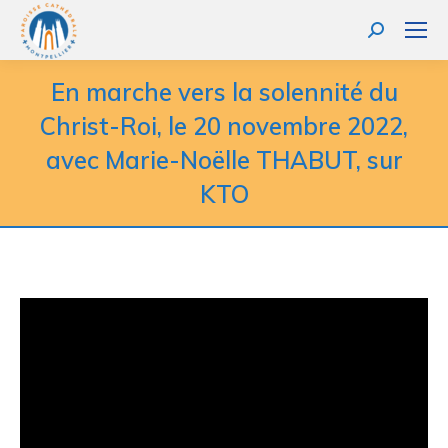
Recherche
:
En marche vers la solennité du
Christ-Roi, le 20 novembre 2022,
avec Marie-Noëlle THABUT, sur
KTO