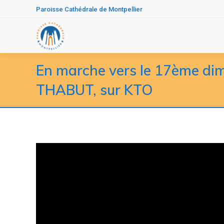
Paroisse Cathédrale de Montpellier
En marche vers le 17ème dima
THABUT, sur KTO