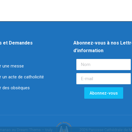
sur
sur
sur
sur
sur
Facebook
Twitter
Pinterest
LinkedIn
WhatsApp
s et Demandes
Abonnez-vous à nos Lett
d’information
r une messe
un acte de catholicité
 des obsèques
manao.eu Dream-Theme — truly
2026 Paroisse Cathédrale de M