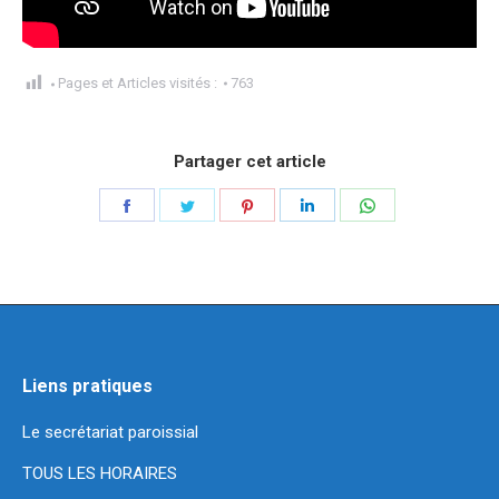
Pages et Articles visités :
763
Partager cet article
Partager
Partager
Partager
Partager
Partager
sur
sur
sur
sur
sur
Facebook
Twitter
Pinterest
LinkedIn
WhatsApp
Liens pratiques
Le secrétariat paroissial
TOUS LES HORAIRES