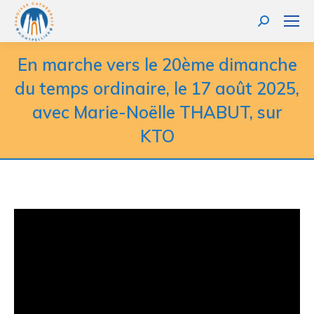
Recherche
:
En marche vers le 20ème dimanche
du temps ordinaire, le 17 août 2025,
avec Marie-Noëlle THABUT, sur
KTO