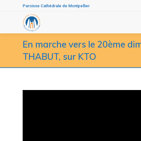
Paroisse Cathédrale de Montpellier
En marche vers le 20ème dim
THABUT, sur KTO