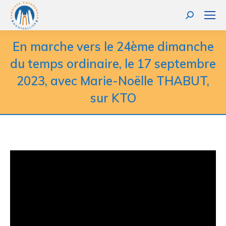
Recherche
:
En marche vers le 24ème dimanche
du temps ordinaire, le 17 septembre
2023, avec Marie-Noëlle THABUT,
sur KTO