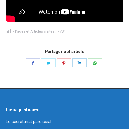
Pages et Articles visités :
784
Partager cet article
Partager
Partager
Partager
Partager
Partager
sur
sur
sur
sur
sur
Facebook
Twitter
Pinterest
LinkedIn
WhatsApp
Liens pratiques
Le secrétariat paroissial