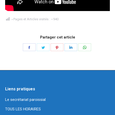
Pages et Articles visités :
940
Partager cet article
Partager
Partager
Partager
Partager
Partager
sur
sur
sur
sur
sur
Facebook
Twitter
Pinterest
LinkedIn
WhatsApp
Liens pratiques
Le secrétariat paroissial
TOUS LES HORAIRES