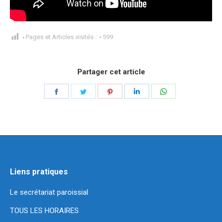
Pages et Articles visités :
599
Partager cet article
Partager
Partager
Partager
Partager
Partager
sur
sur
sur
sur
sur
Facebook
Twitter
Pinterest
LinkedIn
WhatsApp
Liens pratiques
Le secrétariat paroissial
TOUS LES HORAIRES