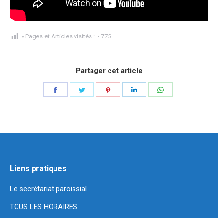
Pages et Articles visités :
775
Partager cet article
Partager
Partager
Partager
Partager
Partager
sur
sur
sur
sur
sur
Facebook
Twitter
Pinterest
LinkedIn
WhatsApp
Liens pratiques
Le secrétariat paroissial
TOUS LES HORAIRES