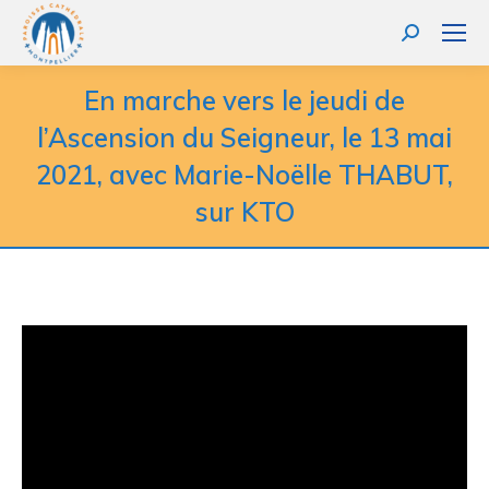
Recherche
:
En marche vers le jeudi de
l’Ascension du Seigneur, le 13 mai
2021, avec Marie-Noëlle THABUT,
sur KTO