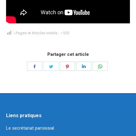
Pages et Articles visités :
555
Partager cet article
Partager
Partager
Partager
Partager
Partager
sur
sur
sur
sur
sur
Facebook
Twitter
Pinterest
LinkedIn
WhatsApp
Liens pratiques
Le secrétariat paroissial