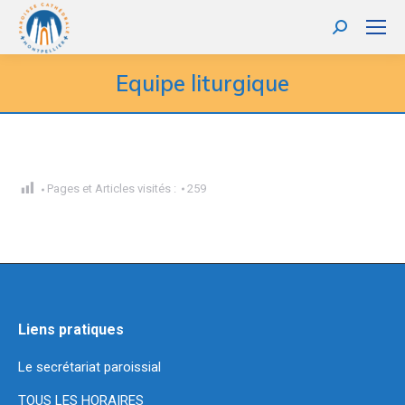
Recherche
:
Equipe liturgique
Pages et Articles visités :
259
Liens pratiques
Le secrétariat paroissial
TOUS LES HORAIRES