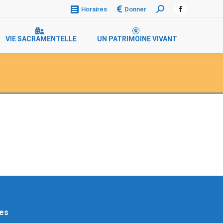
Donner
Horaires
Recherche
Facebook
:
page
VIE SACRAMENTELLE
UN PATRIMOINE VIVANT
opens
in
new
window
res