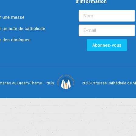
d’information
r une messe
un acte de catholicité
 des obsèques
manao.eu Dream-Theme — truly
2026 Paroisse Cathédrale de M