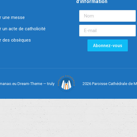
d’information
r une messe
un acte de catholicité
 des obsèques
manao.eu Dream-Theme — truly
2026 Paroisse Cathédrale de M