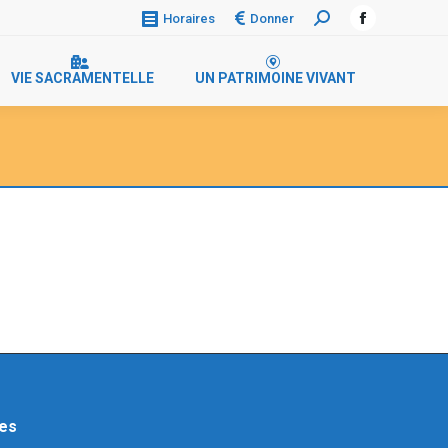
Donner
Horaires
Recherche
Facebook
:
page
VIE SACRAMENTELLE
UN PATRIMOINE VIVANT
opens
in
new
window
res