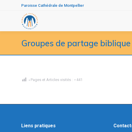
Paroisse Cathédrale de Montpellier
Groupes de partage biblique
Pages et Articles visités :
441
Liens pratiques
Contact