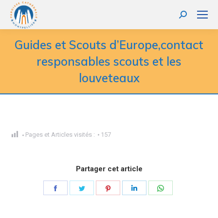
Recherche
:
Guides et Scouts d’Europe,contact
responsables scouts et les
louveteaux
Pages et Articles visités :
157
Partager cet article
Partager
Partager
Partager
Partager
Partager
sur
sur
sur
sur
sur
Facebook
Twitter
Pinterest
LinkedIn
WhatsApp