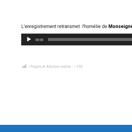
L’enregistrement retransmet l’homélie de
Monseigne
Lecteur
00:00
audio
Pages et Articles visités :
153