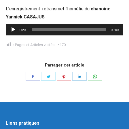
L’enregistrement retransmet l’homélie du
chanoine
Yannick CASAJUS
.
Lecteur
00:00
00:00
audio
Pages et Articles visités :
170
Partager cet article
Liens pratiques