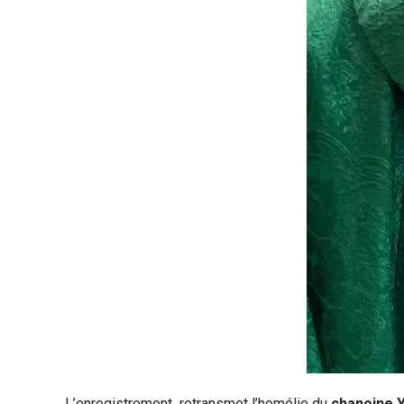
L’enregistrement retransmet l’homélie du
chanoine 