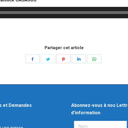
Partager cet article
s et Demandes
Abonnez-vous à nos Lett
d’information
r une messe