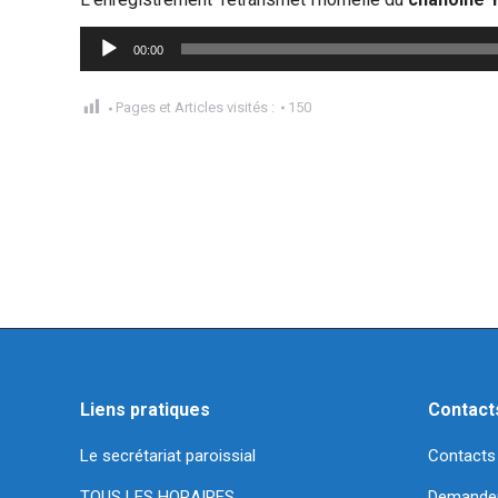
Lecteur
00:00
audio
Pages et Articles visités :
150
Liens pratiques
Contact
Le secrétariat paroissial
Contacts
TOUS LES HORAIRES
Demande