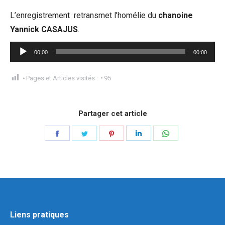
L’enregistrement retransmet l’homélie du
chanoine
Yannick CASAJUS
.
Lecteur
00:00
00:00
audio
Pages et Articles visités :
95
Partager cet article
Liens pratiques