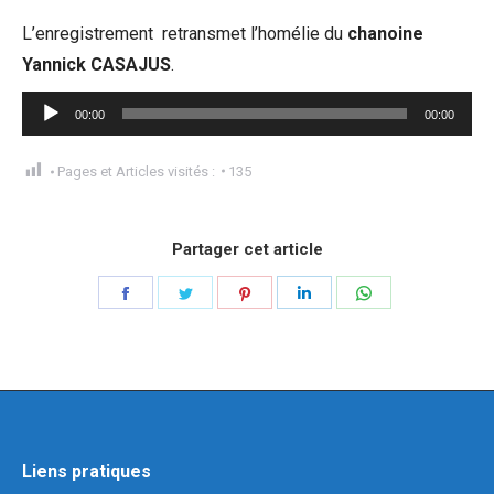
L’enregistrement retransmet l’homélie du
chanoine
Yannick CASAJUS
.
Lecteur
00:00
00:00
audio
Pages et Articles visités :
135
Partager cet article
Liens pratiques