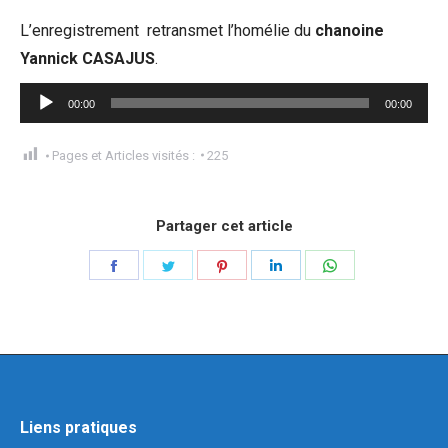
L’enregistrement retransmet l’homélie du
chanoine
Yannick CASAJUS
.
Lecteur
00:00
00:00
audio
Pages et Articles visités :
225
Partager cet article
Liens pratiques