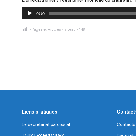
Lecteur
00:00
audio
Pages et Articles visités :
149
Liens pratiques
Contact
Le secrétariat paroissial
Contacts
TOUS LES HORAIRES
Demande