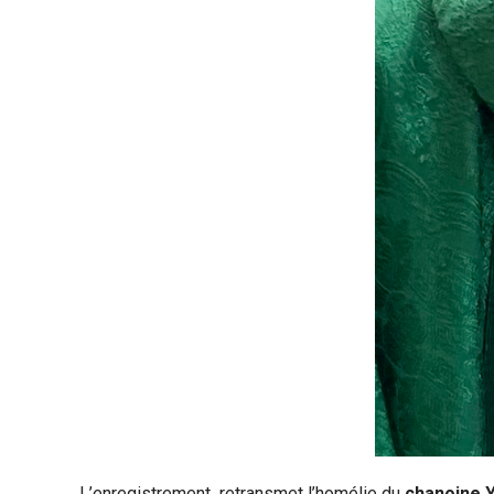
L’enregistrement retransmet l’homélie du
chanoine 