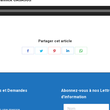
Partager cet article
s et Demandes
Abonnez-vous à nos Lett
d’information
r une messe