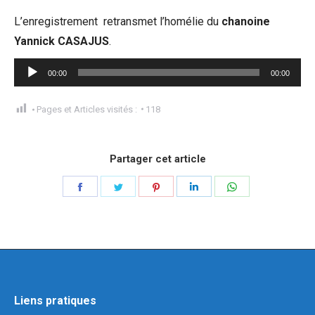
L’enregistrement retransmet l’homélie du
chanoine
Yannick CASAJUS
.
Lecteur
00:00
00:00
audio
Pages et Articles visités :
118
Partager cet article
Liens pratiques