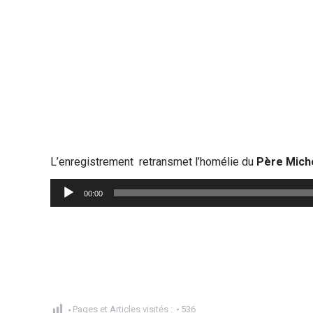
L’enregistrement retransmet l’homélie du
Père Mich
Lecteur
00:00
audio
Pages et Articles visités :
536