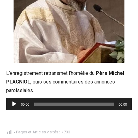
L’enregistrement retransmet l’homélie du
Père Michel
PLAGNIOL,
puis ses commentaires des annonces
paroissiales.
Lecteur
00:00
00:00
audio
Pages et Articles visités :
733