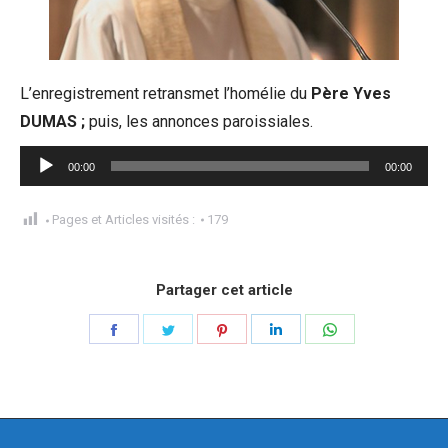
L’enregistrement retransmet l’homélie du
Père Yves
DUMAS ;
puis, les annonces paroissiales.
Lecteur
00:00
00:00
audio
Pages et Articles visités :
179
Partager cet article