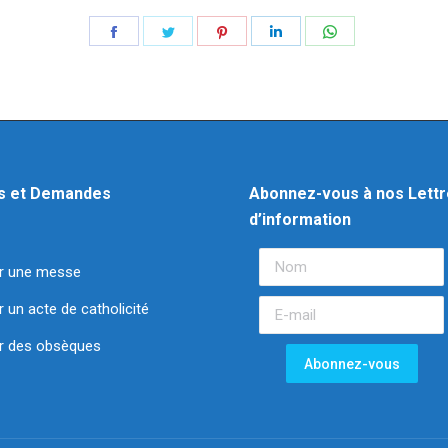
s et Demandes
Abonnez-vous à nos Lett
d’information
r une messe
un acte de catholicité
 des obsèques