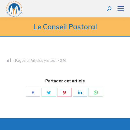
Recherche
:
Le Conseil Pastoral
Pages et Articles visités :
246
Partager cet article
Partager
Partager
Partager
Partager
Partager
sur
sur
sur
sur
sur
Facebook
Twitter
Pinterest
LinkedIn
WhatsApp