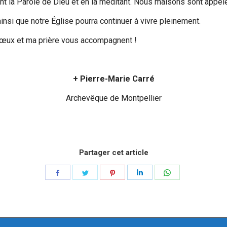
ant la Parole de Dieu et en la méditant. Nous maisons sont appe
ainsi que notre Église pourra continuer à vivre pleinement.
œux et ma prière vous accompagnent !
+ Pierre-Marie Carré
Archevêque de Montpellier
Partager cet article
Partager
Partager
Partager
Partager
Partager
sur
sur
sur
sur
sur
Facebook
Twitter
Pinterest
LinkedIn
WhatsApp