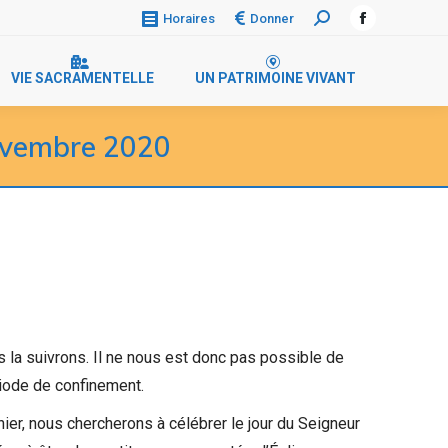
Donner
Horaires
Recherche
Facebook
:
page
VIE SACRAMENTELLE
UN PATRIMOINE VIVANT
opens
in
new
novembre 2020
window
s la suivrons. Il ne nous est donc pas possible de
riode de confinement.
ier, nous chercherons à célébrer le jour du Seigneur