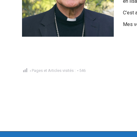
en lis
C’est 
Mes v
Pages et Articles visités :
546