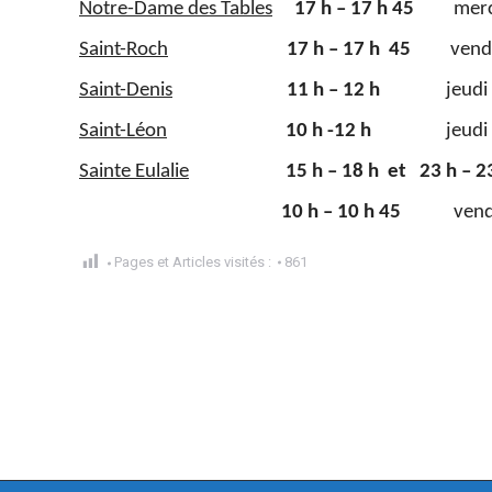
Notre-Dame des Tables
17 h – 17 h 45
merc
Saint-Roch
17 h – 17
h
45
vend
Saint-Denis
11 h – 12
h
jeud
Saint-Léon
10 h -12 h
jeud
Sainte Eulalie
15 h – 18 h
et
23 h – 2
10 h – 10 h 45
vend
Pages et Articles visités :
861