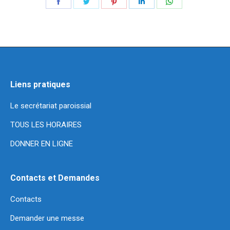
Partager
Partager
Partager
Partager
Partager
sur
sur
sur
sur
sur
Facebook
Twitter
Pinterest
LinkedIn
WhatsApp
Liens pratiques
Le secrétariat paroissial
TOUS LES HORAIRES
DONNER EN LIGNE
Contacts et Demandes
Contacts
Demander une messe