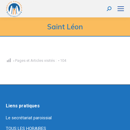
Recherche
:
Saint Léon
Pages et Articles visités :
104
Liens pratiques
Le secrétariat paroissial
TOUS LES HORAIRES