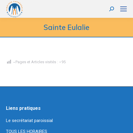
Recherche
:
Sainte Eulalie
Pages et Articles visités :
95
Liens pratiques
Le secrétariat paroissial
TOUS LES HORAIRES