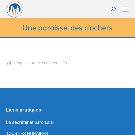
Recherche
:
Une paroisse, des clochers
Pages et Articles visités :
90
Liens pratiques
Le secrétariat paroissial
TOUS LES HORAIRES