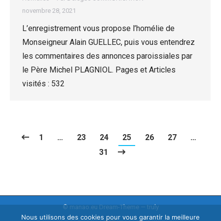
novembre 28, 2021
L’enregistrement vous propose l’homélie de
Monseigneur Alain GUELLEC, puis vous entendrez
les commentaires des annonces paroissiales par
le Père Michel PLAGNIOL. Pages et Articles
visités : 532
1
…
23
24
25
26
27
…
31
© manao.eu Dream-Theme — truly
Nous utilisons des cookies pour vous garantir la meilleure