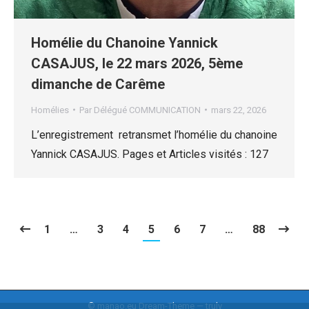
Homélie du Chanoine Yannick
CASAJUS, le 22 mars 2026, 5ème
dimanche de Carême
Homélies
Par
Délégué COMMUNICATION
mars 22, 2026
L’enregistrement retransmet l’homélie du chanoine
Yannick CASAJUS. Pages et Articles visités : 127
1
…
3
4
5
6
7
…
88
© manao.eu Dream-Theme — truly