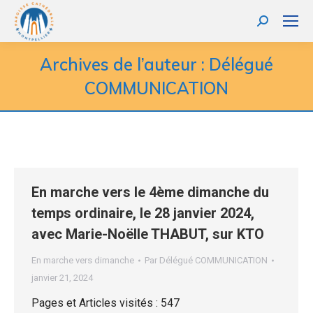
Recherche
:
Archives de l’auteur :
Délégué
COMMUNICATION
En marche vers le 4ème dimanche du
temps ordinaire, le 28 janvier 2024,
avec Marie-Noëlle THABUT, sur KTO
En marche vers dimanche
Par
Délégué COMMUNICATION
janvier 21, 2024
Pages et Articles visités : 547