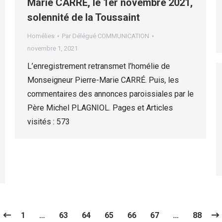
Marie CARRÉ, le 1er novembre 2021,
solennité de la Toussaint
Homélies
Par
Délégué COMMUNICATION
novembre 1, 2021
L’enregistrement retransmet l’homélie de
Monseigneur Pierre-Marie CARRÉ. Puis, les
commentaires des annonces paroissiales par le
Père Michel PLAGNIOL. Pages et Articles
visités : 573
1
…
63
64
65
66
67
…
88