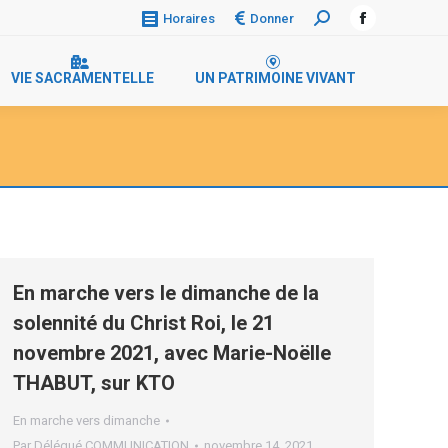
Donner
Horaires
Recherche
Facebook
:
page
VIE SACRAMENTELLE
UN PATRIMOINE VIVANT
opens
in
new
window
En marche vers le dimanche de la
solennité du Christ Roi, le 21
novembre 2021, avec Marie-Noëlle
THABUT, sur KTO
En marche vers dimanche
Par
Délégué COMMUNICATION
novembre 14, 2021